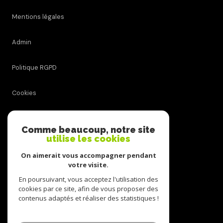
Mentions légales
Admin
Politique RGPD
Cookies
© 2026 | Tous droits réservés
Comme beaucoup, notre site
utilise les cookies
On aimerait vous accompagner pendant
Réalisé par
votre visite.
En poursuivant, vous acceptez l'utilisation des
cookies par ce site, afin de vous proposer des
contenus adaptés et réaliser des statistiques !