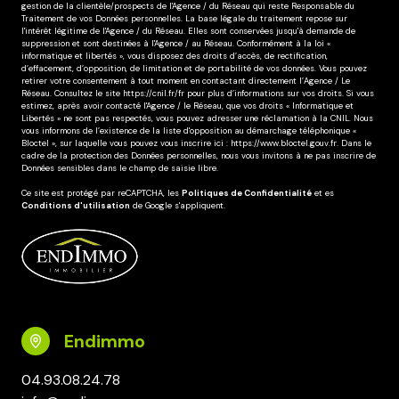
gestion de la clientèle/prospects de l'Agence / du Réseau qui reste Responsable du
Traitement de vos Données personnelles. La base légale du traitement repose sur
l'intérêt légitime de l'Agence / du Réseau. Elles sont conservées jusqu'à demande de
suppression et sont destinées à l'Agence / au Réseau. Conformément à la loi «
informatique et libertés », vous disposez des droits d’accès, de rectification,
d’effacement, d’opposition, de limitation et de portabilité de vos données. Vous pouvez
retirer votre consentement à tout moment en contactant directement l’Agence / Le
Réseau. Consultez le site
https://cnil.fr/fr
pour plus d’informations sur vos droits. Si vous
estimez, après avoir contacté l'Agence / le Réseau, que vos droits « Informatique et
Libertés » ne sont pas respectés, vous pouvez adresser une réclamation à la CNIL. Nous
vous informons de l’existence de la liste d'opposition au démarchage téléphonique «
Bloctel », sur laquelle vous pouvez vous inscrire ici :
https://www.bloctel.gouv.fr
. Dans le
cadre de la protection des Données personnelles, nous vous invitons à ne pas inscrire de
Données sensibles dans le champ de saisie libre.
Ce site est protégé par reCAPTCHA, les
Politiques de Confidentialité
et es
Conditions d'utilisation
de Google s'appliquent.
Endimmo
04.93.08.24.78