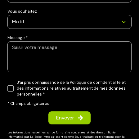
Gagnez des milliers d'euros, parrainez un de vos
Vous souhaitez
proche
Avis de nos clients sur Meilleurs
Motif
Agents
Message *
J'ai pris connaissance de la Politique de confidentialité et
des informations relatives au traitement de mes données
personnelles *
* Champs obligatoires
Envoyer
Les informations recueillies sur ce formulaire sont enregistrées dans un fichier
informatisé par La Boite Immo agissant comme Sous-traitant du traitement pour la