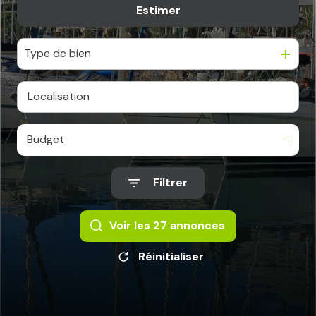
Estimer
De l'ancien
PARRAINAGE
Du neuf
AVIS
Type de bien
CLIENTS
CONTACT
Budget
Filtrer
Voir les
27
annonces
Réinitialiser