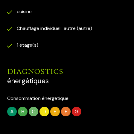
cuisine
Chauffage individuel : autre (autre)
1 étage(s)
DIAGNOSTICS
énergétiques
Consommation énergétique
A
B
C
D
E
F
G