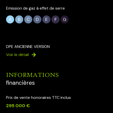
Emission de gaz à effet de serre
A
B
C
D
E
F
G
DPE ANCIENNE VERSION
Voir le détail
INFORMATIONS
financières
Prix de vente honoraires TTC inclus
295 000 €