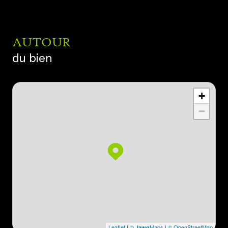
AUTOUR
du bien
+
−
Leaflet
|
©
Maps
|
© OpenStreetMap
Jawg