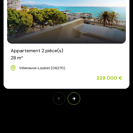
Appartement 2 pièce(s)
28 m²
Villeneuve-Loubet (06270)
229 000 €